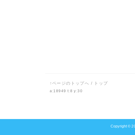
↑ページのトップへ
/
トップ
a:18949 t:8 y:30
Copyright © 