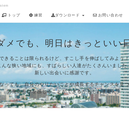
ystem
トップ
練習
ダウンロード
お問い合わせ
ダメでも、明日はきっといい
できることは限られるけど、すこし手を伸ばしてみよう
こんな狭い地域にも、すばらしい人達がたくさんいました
新しい出会いに感謝です。
なっても、自分のやりたいことや成長するチャンスを見
労働の喜びを感じることができるかもしれません。