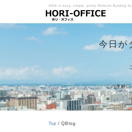
HAIK is easy, simple, pretty Website Building S
今日が
この年齢に
Top
/ QBlog