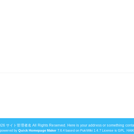
2026
サイト管理者名
All Rights Reserved. Here is your address or something cont
powered by
Quick Homepage Maker
7.6.4 based on PukiWiki 1.4.7 License is GPL.
HAI