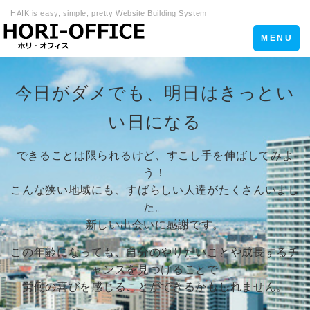
HAIK is easy, simple, pretty Website Building System
Toggle
MENU
navigation
今日がダメでも、明日はきっとい
い日になる
できることは限られるけど、すこし手を伸ばしてみよ
う！
こんな狭い地域にも、すばらしい人達がたくさんいまし
た。
新しい出会いに感謝です。
この年齢になっても、自分のやりたいことや成長するチ
ャンスを見つけることで
労働の喜びを感じることができるかもしれません。