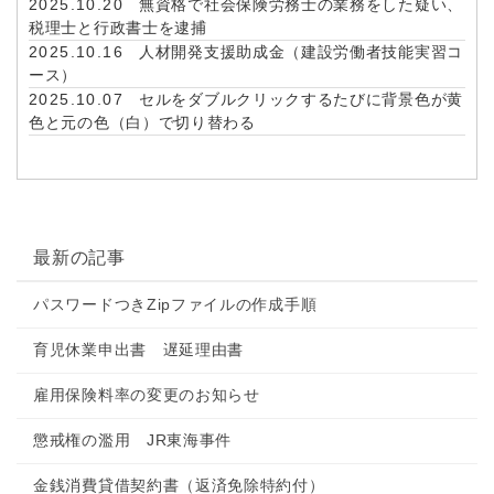
2025.10.20
無資格で社会保険労務士の業務をした疑い、
税理士と行政書士を逮捕
2025.10.16
人材開発支援助成金（建設労働者技能実習コ
ース）
2025.10.07
セルをダブルクリックするたびに背景色が黄
色と元の色（白）で切り替わる
最新の記事
パスワードつきZipファイルの作成手順
育児休業申出書 遅延理由書
雇用保険料率の変更のお知らせ
懲戒権の濫用 JR東海事件
金銭消費貸借契約書（返済免除特約付）