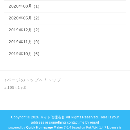
2020年08月 (1)
2020年05月 (2)
2019年12月 (2)
2019年11月 (9)
2019年10月 (6)
↑ページのトップへ
/
トップ
a:105 t:1 y:3
Copyright © 2026
サイト管理者名
All Rights Reserved. Here is your
address or something contact me by email
powered by
Quick Homepage Maker
7.6.4 based on PukiWiki 1.4.7 License is