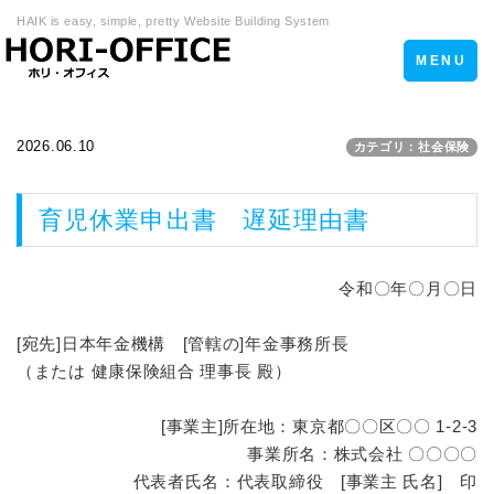
HAIK is easy, simple, pretty Website Building System
Toggle
MENU
navigation
2026.06.10
カテゴリ：社会保険
育児休業申出書 遅延理由書
令和〇年〇月〇日
[宛先]日本年金機構 [管轄の]年金事務所長
（または 健康保険組合 理事長 殿）
[事業主]所在地：東京都〇〇区〇〇 1-2-3
事業所名：株式会社 〇〇〇〇
代表者氏名：代表取締役 [事業主 氏名] 印