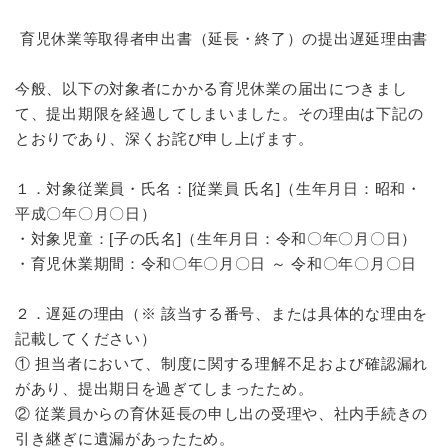
育児休業等取得者申出書（延長・終了）の提出遅延理由書
今般、以下の対象者にかかる育児休業の届出につきまし
て、提出期限を経過してしまいました。その理由は下記の
とおりであり、深くお詫び申し上げます。
１．対象従業員・氏名：[従業員 氏名]（生年月日：昭和・
平成〇年〇月〇日）
・対象児童：[子の氏名]（生年月日：令和〇年〇月〇日）
・育児休業期間：令和〇年〇月〇日 ～ 令和〇年〇月〇日
２．遅延の理由（※ 該当する番号、または具体的な理由を
記載してください）
① 担当者において、制度に関する理解不足および確認漏れ
があり、提出期日を過ぎてしまったため。
② 従業員からの育休延長の申し出の受理や、社内手続きの
引き継ぎに遺漏があったため。